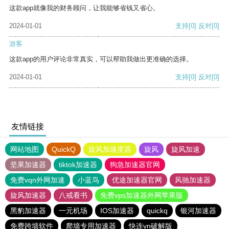
这款app就像我的财务顾问，让我能够省钱又省心。
2024-01-01
支持
[0]
反对
[0]
游客
这款app的用户评论非常真实，可以帮助我做出更准确的选择。
2024-01-01
支持
[0]
反对
[0]
友情链接
网站地图
QuickQ
旋风加速度器
旋风
旋风加速
坚果加速器
tiktok加速器
狗急加速器官网
免费vqn外网加速
小蓝鸟
优途加速器官网
风驰加速器
旋风加速器
八戒看书
免费vps加速器外网苹果版
黑豹加速器
一元机场
IOS加速器
quickq
银河加速器
免费跨墙软件
爬墙专用加速器
快连vn破解版