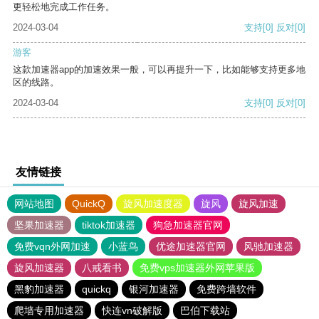
更轻松地完成工作任务。
2024-03-04
支持
[0]
反对
[0]
游客
这款加速器app的加速效果一般，可以再提升一下，比如能够支持更多地
区的线路。
2024-03-04
支持
[0]
反对
[0]
友情链接
网站地图
QuickQ
旋风加速度器
旋风
旋风加速
坚果加速器
tiktok加速器
狗急加速器官网
免费vqn外网加速
小蓝鸟
优途加速器官网
风驰加速器
旋风加速器
八戒看书
免费vps加速器外网苹果版
黑豹加速器
quickq
银河加速器
免费跨墙软件
爬墙专用加速器
快连vn破解版
巴伯下载站