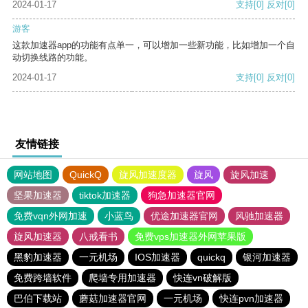
2024-01-17
支持
[0]
反对
[0]
游客
这款加速器app的功能有点单一，可以增加一些新功能，比如增加一个自
动切换线路的功能。
2024-01-17
支持
[0]
反对
[0]
友情链接
网站地图
QuickQ
旋风加速度器
旋风
旋风加速
坚果加速器
tiktok加速器
狗急加速器官网
免费vqn外网加速
小蓝鸟
优途加速器官网
风驰加速器
旋风加速器
八戒看书
免费vps加速器外网苹果版
黑豹加速器
一元机场
IOS加速器
quickq
银河加速器
免费跨墙软件
爬墙专用加速器
快连vn破解版
巴伯下载站
蘑菇加速器官网
一元机场
快连pvn加速器