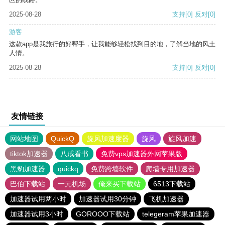
2025-08-28
支持
[0]
反对
[0]
游客
这款app是我旅行的好帮手，让我能够轻松找到目的地，了解当地的风土
人情。
2025-08-28
支持
[0]
反对
[0]
友情链接
网站地图
QuickQ
旋风加速度器
旋风
旋风加速
tiktok加速器
八戒看书
免费vps加速器外网苹果版
黑豹加速器
quickq
免费跨墙软件
爬墙专用加速器
巴伯下载站
一元机场
俺来买下载站
6513下载站
加速器试用两小时
加速器试用30分钟
飞机加速器
加速器试用3小时
GOROOO下载站
telegeram苹果加速器