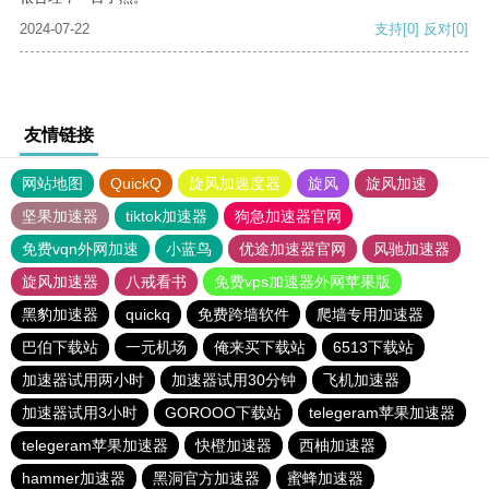
2024-07-22
支持
[0]
反对
[0]
友情链接
网站地图
QuickQ
旋风加速度器
旋风
旋风加速
坚果加速器
tiktok加速器
狗急加速器官网
免费vqn外网加速
小蓝鸟
优途加速器官网
风驰加速器
旋风加速器
八戒看书
免费vps加速器外网苹果版
黑豹加速器
quickq
免费跨墙软件
爬墙专用加速器
巴伯下载站
一元机场
俺来买下载站
6513下载站
加速器试用两小时
加速器试用30分钟
飞机加速器
加速器试用3小时
GOROOO下载站
telegeram苹果加速器
telegeram苹果加速器
快橙加速器
西柚加速器
hammer加速器
黑洞官方加速器
蜜蜂加速器