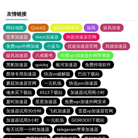
友情链接
网站地图
QuickQ
旋风加速度器
旋风
旋风加速
坚果加速器
tiktok加速器
狗急加速器官网
免费vqn外网加速
小蓝鸟
优途加速器官网
风驰加速器
旋风加速器
八戒看书
免费vps加速器外网苹果版
黑豹加速器
quickq
银河加速器
免费跨墙软件
爬墙专用加速器
快连vn破解版
巴伯下载站
蘑菇加速器官网
一元机场
快连pvn加速器
俺来买下载站
6513下载站
加速器试用两小时
夏时加速器
星星加速器
免费vqn加速外网安卓
加速器试用30分钟
飞机加速器
雷霆vp加速器官网
加速器试用3小时
一元机场
GOROOO下载站
每天试用一小时加速器
telegeram苹果加速器