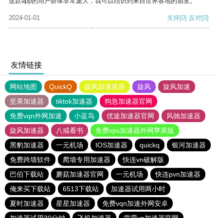
这款app的用户群体非常庞大，我可以结识到来自世界各地的朋友。
2024-01-01
支持
[0]
反对
[0]
友情链接
网站地图
QuickQ
旋风加速度器
旋风
旋风加速
坚果加速器
tiktok加速器
狗急加速器官网
免费vqn外网加速
小蓝鸟
优途加速器官网
风驰加速器
旋风加速器
八戒看书
免费vps加速器外网苹果版
黑豹加速器
一元机场
IOS加速器
quickq
银河加速器
免费跨墙软件
爬墙专用加速器
快连vn破解版
巴伯下载站
蘑菇加速器官网
一元机场
快连pvn加速器
俺来买下载站
6513下载站
加速器试用两小时
夏时加速器
星星加速器
免费vqn加速外网安卓