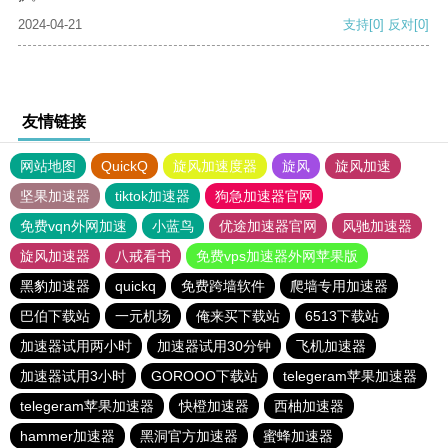
2024-04-21
支持
[0]
反对
[0]
友情链接
网站地图
QuickQ
旋风加速度器
旋风
旋风加速
坚果加速器
tiktok加速器
狗急加速器官网
免费vqn外网加速
小蓝鸟
优途加速器官网
风驰加速器
旋风加速器
八戒看书
免费vps加速器外网苹果版
黑豹加速器
quickq
免费跨墙软件
爬墙专用加速器
巴伯下载站
一元机场
俺来买下载站
6513下载站
加速器试用两小时
加速器试用30分钟
飞机加速器
加速器试用3小时
GOROOO下载站
telegeram苹果加速器
telegeram苹果加速器
快橙加速器
西柚加速器
hammer加速器
黑洞官方加速器
蜜蜂加速器